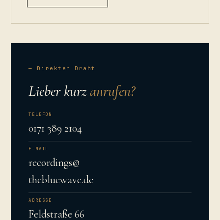
— Direkter Draht
Lieber kurz
anrufen?
TELEFON
0171 389 2104
E-MAIL
recordings@
thebluewave.de
ADRESSE
Feldstraße 66